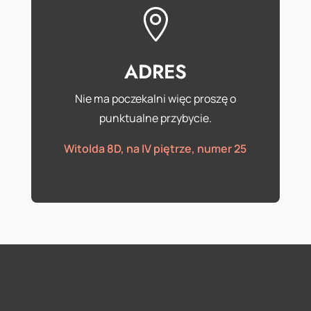

ADRES
Nie ma poczekalni więc proszę o
punktualne przybycie.
Witolda 8D, na IV piętrze, numer 25