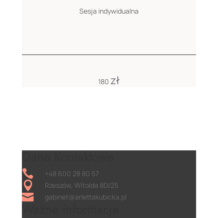
Sesja indywidualna
zł
180
Dane Kontaktowe

+48 600 28 80 57

Rzeszów, Witolda 8D/25

gabinet@arlettakubicka.pl
Ważne informacje