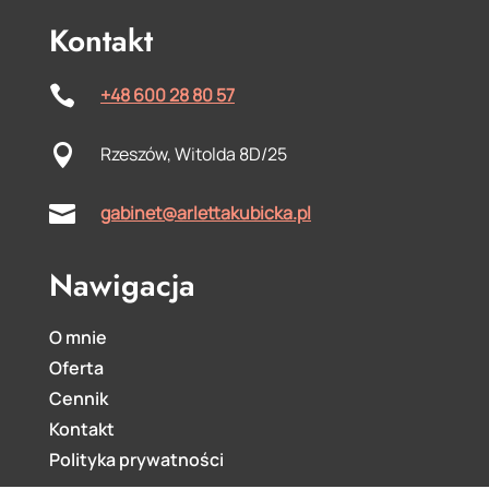
Kontakt

+48 600 28 80 57

Rzeszów, Witolda 8D/25

gabinet@arlettakubicka.pl
Nawigacja
O mnie
Oferta
Cennik
Kontakt
Polityka prywatności