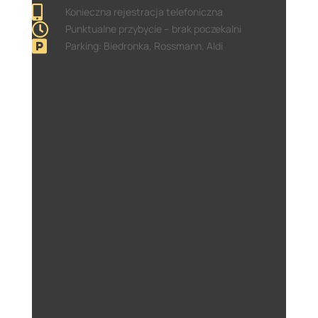

Konieczna rejestracja telefoniczna

Punktualne przybycie – brak poczekalni

Parking: Biedronka, Rossmann, Aldi