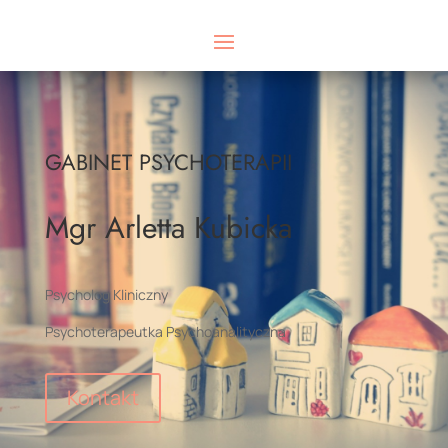
GABINET PSYCHOTERAPII
Mgr Arletta Kubicka
Psycholog Kliniczny
Psychoterapeutka Psychoanalityczna
Kontakt